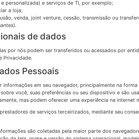
l e personalizada) e serviços de TI, por exemplo;
ar a loja;
usão, venda, joint venture, cessão, transmissão ou transfe
hantes).
cionais de dados
das por nós podem ser transferidos ou acessados por enti
 Privacidade.
Dados Pessoais
ar informações em seu navegador, principalmente na forma
obre você, suas preferências ou seu dispositivo e são us
tamente, mas podem oferecer uma experiência na internet m
 prestadores de serviços terceirizados, mediante seu con
formações são coletadas pela maior parte dos navegadore
ção da tela, nome e versão do sistema operacional, modelo 