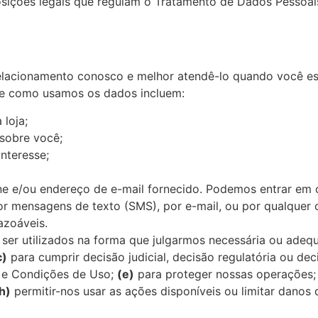
posições legais que regulam o Tratamento de Dados Pessoais,
lacionamento conosco e melhor atendê-lo quando você esti
de como usamos os dados incluem:
 loja;
 sobre você;
nteresse;
ne e/ou endereço de e-mail fornecido. Podemos entrar em
r mensagens de texto (SMS), por e-mail, ou por qualquer 
azoáveis.
er utilizados na forma que julgarmos necessária ou adeq
c)
para cumprir decisão judicial, decisão regulatória ou de
 e Condições de Uso;
(e)
para proteger nossas operações
h)
permitir-nos usar as ações disponíveis ou limitar danos