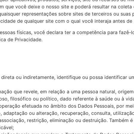
com que você deixe o nosso site e poderá resultar na cole
aisquer representações sobre sites de terceiros ou suas p
idade de qualquer site com o qual você interaja antes de 
ssoas físicas, você declara ter a competência para fazê-l
ica de Privacidade.
, direta ou indiretamente, identifique ou possa identifica
rmação que revele, em relação a uma pessoa natural, origem r
ioso, filosófico ou político, dado referente à saúde ou à vi
r operação efetuada no âmbito dos Dados Pessoais, por me
 adaptação ou alteração, recuperação, consulta, utilizaçã
 associação, restrição, eliminação ou destruição. Também
cável;