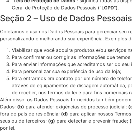
“
Leis de Proteção de Dados
“: significa todas as dis
Geral de Proteção de Dados Pessoais (“
LGPD
“).
Seção 2 – Uso de Dados Pessoais
Coletamos e usamos Dados Pessoais para gerenciar seu re
personalizando e melhorando sua experiência. Exemplos 
Viabilizar que você adquira produtos e/ou serviços na
Para confirmar ou corrigir as informações que temos
Para enviar informações que acreditamos ser do seu i
Para personalizar sua experiência de uso da loja;
Para entrarmos em contato por um número de telefo
através de equipamentos de discagem automática, po
de receber, nos termos da lei e para fins comerciais r
Além disso, os Dados Pessoais fornecidos também podem s
Dados;
(b)
para atender exigências de processo judicial;
(
fora do país de residência;
(d)
para aplicar nossos Termos
seus ou de terceiros;
(g)
para detectar e prevenir fraude;
(
por lei.