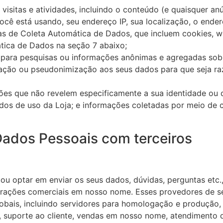
isitas e atividades, incluindo o conteúdo (e quaisquer anú
ocê está usando, seu endereço IP, sua localização, o ende
s de Coleta Automática de Dados, que incluem cookies, we
tica de Dados na seção 7 abaixo;
para pesquisas ou informações anônimas e agregadas sobr
cação ou pseudonimização aos seus dados para que seja ra
es que não revelem especificamente a sua identidade ou q
os de uso da Loja; e informações coletadas por meio de co
ados Pessoais com terceiros
 ou optar em enviar os seus dados, dúvidas, perguntas et
erações comerciais em nosso nome. Esses provedores de se
 globais, incluindo servidores para homologação e produçã
suporte ao cliente, vendas em nosso nome, atendimento d