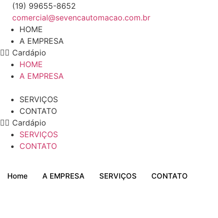
Ir
(19) 99655-8652
para
comercial@sevencautomacao.com.br
o
HOME
conteúdo
A EMPRESA
Cardápio
HOME
A EMPRESA
SERVIÇOS
CONTATO
Cardápio
SERVIÇOS
CONTATO
Home
A EMPRESA
SERVIÇOS
CONTATO